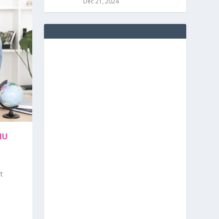
Dec 21, 2024
MU
t