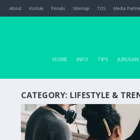
About
Kontak
Penulis
Sitemap
TOS
Media Partne
HOME
INFO
TIPS
JURUSAN
CATEGORY:
LIFESTYLE & TRE