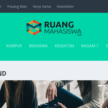
r
Pasang Iklan
Kerja Sama
Newsletter
KAMPUS
BEASISWA
KEGIATAN
RAGAM
ND