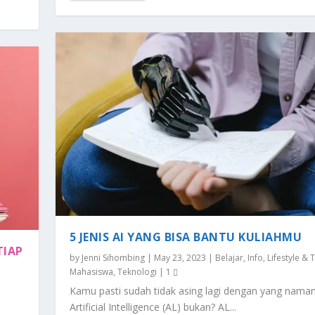
 Trend
 & Trend
asiswa
nologi
|
|
|
0
|
0
0
0
5 JENIS AI YANG BISA BANTU KULIAHMU
TIAP
by
Jenni Sihombing
|
May 23, 2023
|
Belajar
,
Info
,
Lifestyle & 
Mahasiswa
,
Teknologi
|
1
Kamu pasti sudah tidak asing lagi dengan yang nama
Artificial Intelligence (AL) bukan? AL...