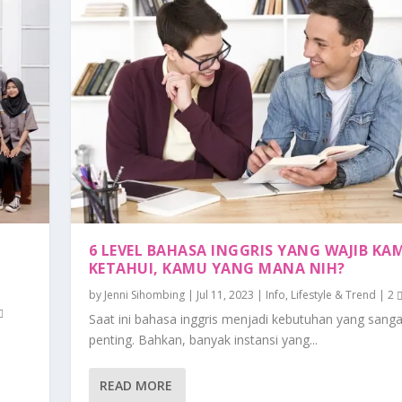
6 LEVEL BAHASA INGGRIS YANG WAJIB KA
KETAHUI, KAMU YANG MANA NIH?
by
Jenni Sihombing
|
Jul 11, 2023
|
Info
,
Lifestyle & Trend
|
2
Saat ini bahasa inggris menjadi kebutuhan yang sanga
penting. Bahkan, banyak instansi yang...
REATIVITAS DAN KEBER...
ENTANG PENTINGNYA DIG...
MENTAL SEDANG TERGANGG...
 DI KAMPUS
DENGAN BRAIN ACADEMY
READ MORE