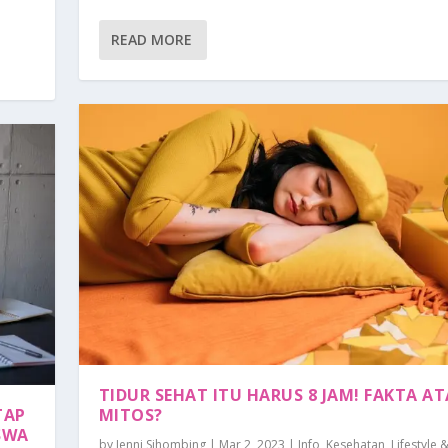
READ MORE
TIDUR SEHAT ITU HARUS 8 JAM! FAKTA A
TAP
MITOS?
SWA
by
Jenni Sihombing
|
Mar 2, 2023
|
Info
,
Kesehatan
,
Lifestyle 