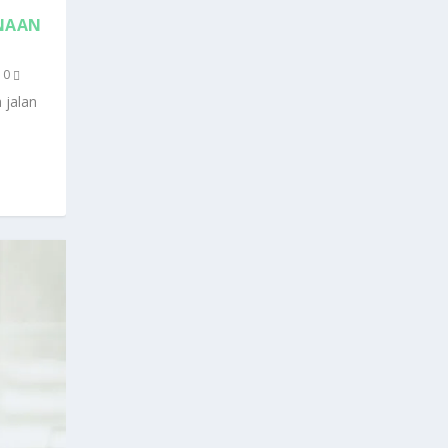
ANAAN
|
0
 jalan