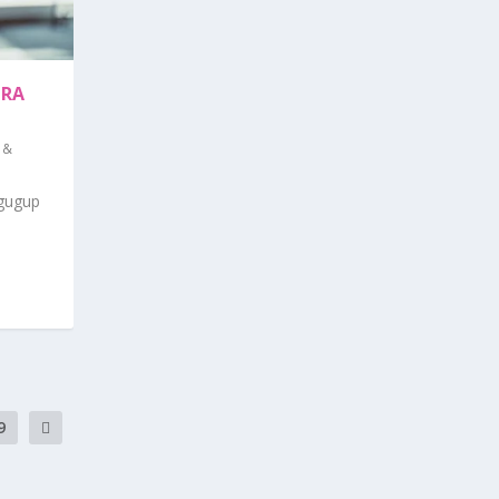
ARA
e &
 gugup
9