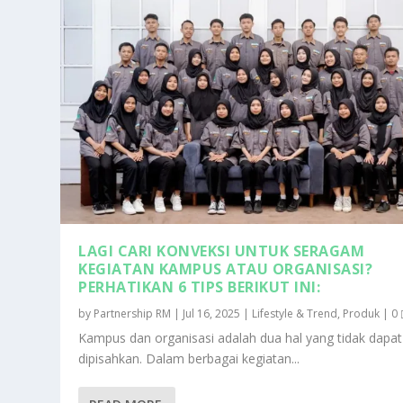
LAGI CARI KONVEKSI UNTUK SERAGAM
KEGIATAN KAMPUS ATAU ORGANISASI?
PERHATIKAN 6 TIPS BERIKUT INI:
by
Partnership RM
|
Jul 16, 2025
|
Lifestyle & Trend
,
Produk
|
0
Kampus dan organisasi adalah dua hal yang tidak dapat
dipisahkan. Dalam berbagai kegiatan...
FILM KOBOY KAMPUS: MENGINTIP K
MAHASISWA UMB GELAR SEMINAR T
5 CARA MENGETAHUI KESEHATAN 
JENIS-JENIS MAHASISWA YANG ADA
6 KEUNTUNGAN BELAJAR ONLINE 