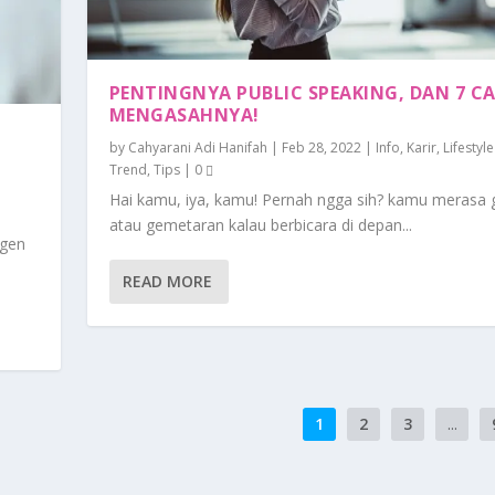
PENTINGNYA PUBLIC SPEAKING, DAN 7 C
MENGASAHNYA!
by
Cahyarani Adi Hanifah
|
Feb 28, 2022
|
Info
,
Karir
,
Lifestyl
Trend
,
Tips
|
0
,
Hai kamu, iya, kamu! Pernah ngga sih? kamu merasa
atau gemetaran kalau berbicara di depan...
ngen
READ MORE
1
2
3
...