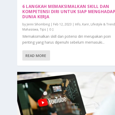
6 LANGKAH MEMAKSIMALKAN SKILL DAN
KOMPETENSI DIRI UNTUK SIAP MENGHADAP
DUNIA KERJA
by
Jenni Sihombing
|
Feb 12, 2023
|
Info
,
Karir
,
Lifestyle & Tren
Mahasiswa
,
Tips
|
0
Memaksimalkan skill dan potensi diri merupakan poin
penting yang harus dipenuhi sebelum memasuki...
READ MORE