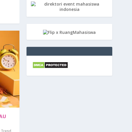
TAU
& Trend