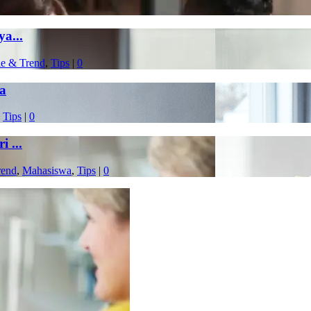
a...
le & Trend
,
Tips
|
0
a
,
Tips
|
0
 ...
rend
,
Mahasiswa
,
Tips
|
0