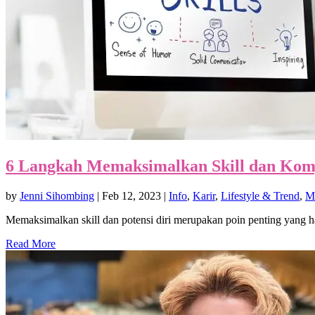
6 Langkah Memaksimalkan Skill dan Komp
by
Jenni Sihombing
|
Feb 12, 2023
|
Info
,
Karir
,
Lifestyle & Trend
,
M
Memaksimalkan skill dan potensi diri merupakan poin penting yang h
Read More