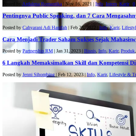
Posted by
Ardalena Romantika
|
Nov 16, 2021
|
Info
,
Intern
,
Karir
|
0
Pentingnya Public Speaking, dan 7 Cara Mengasahny
Posted by
Cahyarani Adi Hanifah
|
Feb 28, 2022
|
Info
,
Karir
,
Lifesty
Cara Menjadi Trader Saham Sukses Sejak Mahasisw
Posted by
Partnership RM
|
Jan 31, 2023
|
Bisnis
,
Info
,
Karir
,
Produk
6 Langkah Memaksimalkan Skill dan Kompetensi Diri
Posted by
Jenni Sihombing
|
Feb 12, 2023
|
Info
,
Karir
,
Lifestyle & T