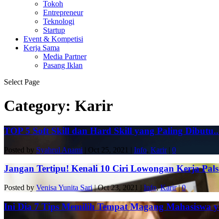
Tokoh
Entrepreneur
Teknologi
Startup
Event & Kompetisi
Kerja Sama
Media Partner
Pasang Iklan
Select Page
Category:
Karir
TOP 5 Soft Skill dan Hard Skill yang Paling Dibutu..
Posted by
Syahrul Anami
|
Oct 25, 2021
|
Info
,
Karir
|
0
Jangan Tertipu! Kenali 10 Ciri Lowongan Kerja Pals.
Posted by
Venisa Yunita Sari
|
Oct 23, 2021
|
Info
,
Karir
|
0
Ini Dia 7 Tips Memilih Tempat Magang Mahasiswa ya