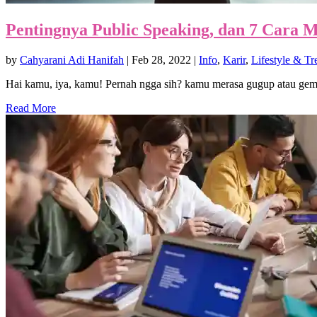
Pentingnya Public Speaking, dan 7 Cara 
by
Cahyarani Adi Hanifah
|
Feb 28, 2022
|
Info
,
Karir
,
Lifestyle & Tr
Hai kamu, iya, kamu! Pernah ngga sih? kamu merasa gugup atau gemet
Read More