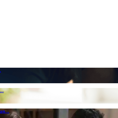
.
..
n...