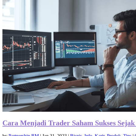
Cara Menjadi Trader Saham Sukses Seja
by
Partnership RM
|
Jan 31, 2023
|
Bisnis
,
Info
,
Karir
,
Produk
,
Tips
|