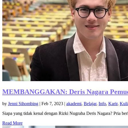
MEMBANGGAKAN: Deris Nagara Pemuda As
by
Jenni Sihombing
|
Feb 7, 2023
|
akademi
,
Belajar
,
Info
,
Karir
,
Kuli
Siapa yang tidak kenal dengan Rizki Nugraha Deris Nagara? Pria ber
Read More