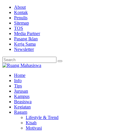
About
Kontak
Penulis
Sitemap
TOS
Media Partner
Pasang Iklan
Kerja Sama
Newsletter
Home
Info
Tips
Jurusan
Kampus
Beasiswa
Kegiatan
Ragam
Lifestyle & Trend
Kisah
Motivasi