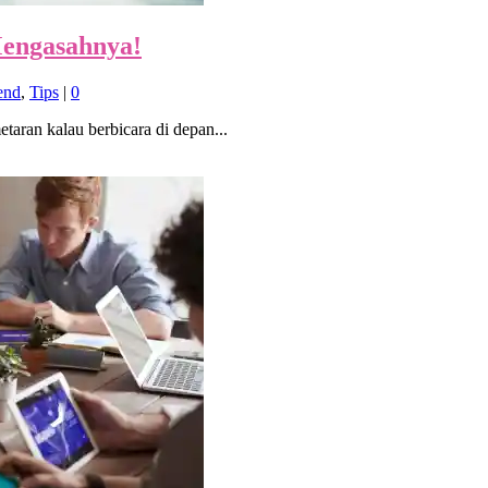
Mengasahnya!
end
,
Tips
|
0
aran kalau berbicara di depan...