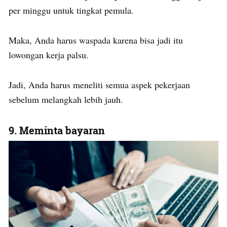
per minggu untuk tingkat pemula.
Maka, Anda harus waspada karena bisa jadi itu
lowongan kerja palsu.
Jadi, Anda harus meneliti semua aspek pekerjaan
sebelum melangkah lebih jauh.
9. Meminta bayaran