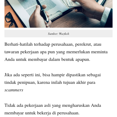
Sumber: Wuztkoh
Berhati-hatilah terhadap perusahaan, perekrut, atau
tawaran pekerjaan apa pun yang memerlukan meminta
Anda untuk membayar dalam bentuk apapun.
Jika ada seperti ini, bisa hampir dipastikan sebagai
tindak penipuan, karena inilah tujuan akhir para
scammers
Tidak ada pekerjaan asli yang mengharuskan Anda
membayar untuk bekerja di perusahaan.