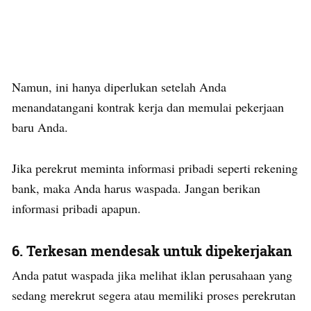
Namun, ini hanya diperlukan setelah Anda
menandatangani kontrak kerja dan memulai pekerjaan
baru Anda.
Jika perekrut meminta informasi pribadi seperti rekening
bank, maka Anda harus waspada. Jangan berikan
informasi pribadi apapun.
6. Terkesan mendesak untuk dipekerjakan
Anda patut waspada jika melihat iklan perusahaan yang
sedang merekrut segera atau memiliki proses perekrutan