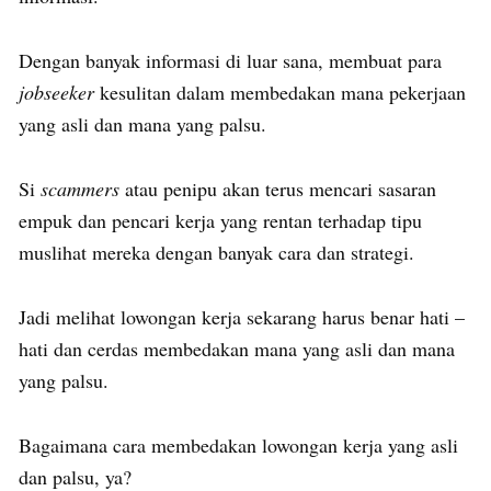
Dengan banyak informasi di luar sana, membuat para
jobseeker
kesulitan dalam membedakan mana pekerjaan
yang asli dan mana yang palsu.
Si
scammers
atau penipu akan terus mencari sasaran
empuk dan pencari kerja yang rentan terhadap tipu
muslihat mereka dengan banyak cara dan strategi.
Jadi melihat lowongan kerja sekarang harus benar hati –
hati dan cerdas membedakan mana yang asli dan mana
yang palsu.
Bagaimana cara membedakan lowongan kerja yang asli
dan palsu, ya?