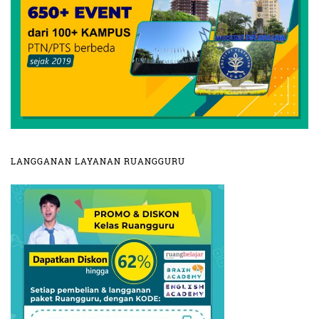
LANGGANAN LAYANAN RUANGGURU