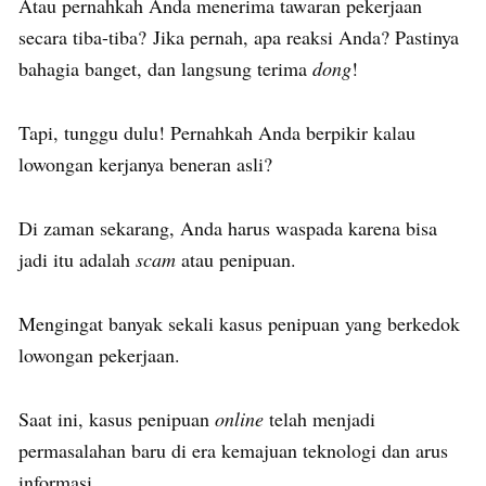
Atau pernahkah Anda menerima tawaran pekerjaan
secara tiba-tiba? Jika pernah, apa reaksi Anda? Pastinya
bahagia banget, dan langsung terima
dong
!
Tapi, tunggu dulu! Pernahkah Anda berpikir kalau
lowongan kerjanya beneran asli?
Di zaman sekarang, Anda harus waspada karena bisa
jadi itu adalah
scam
atau penipuan.
Mengingat banyak sekali kasus penipuan yang berkedok
lowongan pekerjaan.
Saat ini, kasus penipuan
online
telah menjadi
permasalahan baru di era kemajuan teknologi dan arus
informasi.