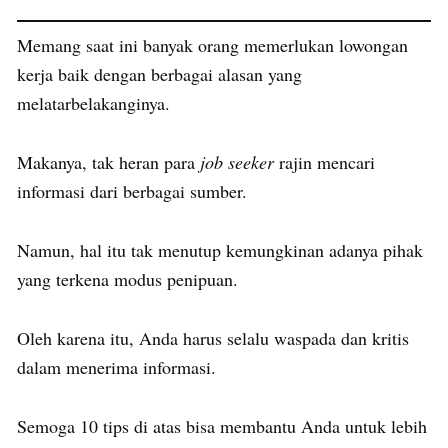
Memang saat ini banyak orang memerlukan lowongan
kerja baik dengan berbagai alasan yang
melatarbelakanginya.
Makanya, tak heran para
job seeker
rajin mencari
informasi dari berbagai sumber.
Namun, hal itu tak menutup kemungkinan adanya pihak
yang terkena modus penipuan.
Oleh karena itu, Anda harus selalu waspada dan kritis
dalam menerima informasi.
Semoga 10 tips di atas bisa membantu Anda untuk lebih