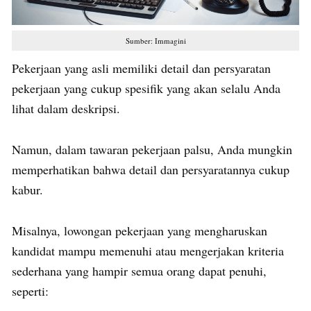
Sumber: Immagini
Pekerjaan yang asli memiliki detail dan persyaratan
pekerjaan yang cukup spesifik yang akan selalu Anda
lihat dalam deskripsi.
Namun, dalam tawaran pekerjaan palsu, Anda mungkin
memperhatikan bahwa detail dan persyaratannya cukup
kabur.
Misalnya, lowongan pekerjaan yang mengharuskan
kandidat mampu memenuhi atau mengerjakan kriteria
sederhana yang hampir semua orang dapat penuhi,
seperti: