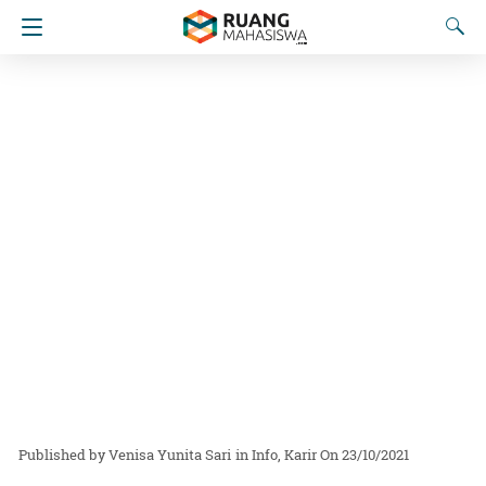
Venisa Yunita Sari
in
Info
Karir
On 23/10/2021