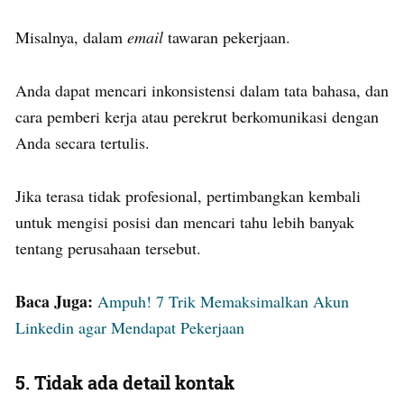
Misalnya, dalam
email
tawaran pekerjaan.
Anda dapat mencari inkonsistensi dalam tata bahasa, dan
cara pemberi kerja atau perekrut berkomunikasi dengan
Anda secara tertulis.
Jika terasa tidak profesional, pertimbangkan kembali
untuk mengisi posisi dan mencari tahu lebih banyak
tentang perusahaan tersebut.
Baca Juga:
Ampuh! 7 Trik Memaksimalkan Akun
Linkedin agar Mendapat Pekerjaan
5. Tidak ada detail kontak