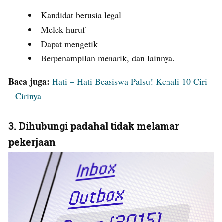
Kandidat berusia legal
Melek huruf
Dapat mengetik
Berpenampilan menarik, dan lainnya.
Baca juga:
Hati – Hati Beasiswa Palsu! Kenali 10 Ciri
– Cirinya
3. Dihubungi padahal tidak melamar
pekerjaan