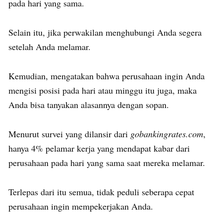
pada hari yang sama.
Selain itu, jika perwakilan menghubungi Anda segera
setelah Anda melamar.
Kemudian, mengatakan bahwa perusahaan ingin Anda
mengisi posisi pada hari atau minggu itu juga, maka
Anda bisa tanyakan alasannya dengan sopan.
Menurut survei yang dilansir dari
gobankingrates.com
,
hanya 4% pelamar kerja yang mendapat kabar dari
perusahaan pada hari yang sama saat mereka melamar.
Terlepas dari itu semua, tidak peduli seberapa cepat
perusahaan ingin mempekerjakan Anda.