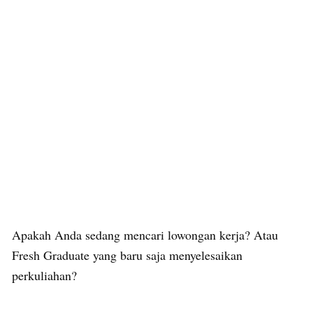
Apakah Anda sedang mencari lowongan kerja? Atau
Fresh Graduate yang baru saja menyelesaikan
perkuliahan?