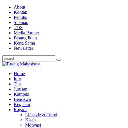
About
Kontak
Penulis
Sitemap
TOS
Media Partner
Pasang Iklan
Kerja Sama
Newsletter
Home
Info
Tips
Jurusan
Kampus
Beasiswa
Kegiatan
Ragam
Lifestyle & Trend
Kisah
Motivasi