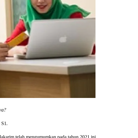
wa?
a S1
.
akarim telah mengumumkan pada tahun 2021 ini