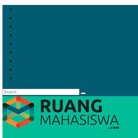
About
Kontak
Penulis
Sitemap
TOS
Media Partner
Pasang Iklan
Kerja Sama
Newsletter