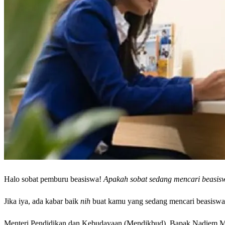
Halo sobat pemburu beasiswa!
Apakah sobat sedang mencari beasis
Jika iya, ada kabar baik
nih
buat kamu yang sedang mencari beasisw
Menteri Pendidikan dan Kebudayaan (Mendikbud), Bapak Nadiem M