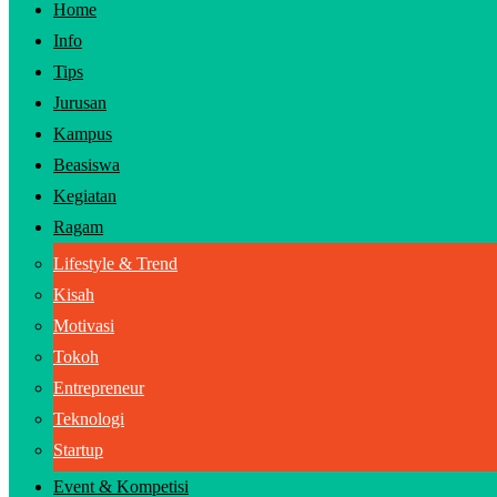
Home
Info
Tips
Jurusan
Kampus
Beasiswa
Kegiatan
Ragam
Lifestyle & Trend
Kisah
Motivasi
Tokoh
Entrepreneur
Teknologi
Startup
Event & Kompetisi