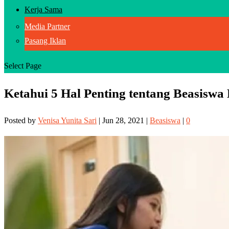
Kerja Sama
Media Partner
Pasang Iklan
Select Page
Ketahui 5 Hal Penting tentang Beasisw
Posted by
Venisa Yunita Sari
|
Jun 28, 2021
|
Beasiswa
|
0