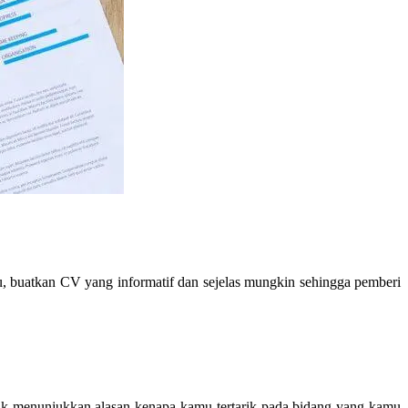
u, buatkan CV yang informatif dan sejelas mungkin sehingga pemberi
uk menunjukkan alasan kenapa kamu tertarik pada bidang yang kamu