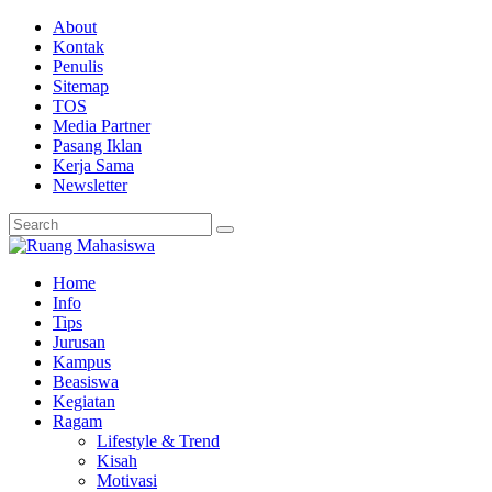
About
Kontak
Penulis
Sitemap
TOS
Media Partner
Pasang Iklan
Kerja Sama
Newsletter
Home
Info
Tips
Jurusan
Kampus
Beasiswa
Kegiatan
Ragam
Lifestyle & Trend
Kisah
Motivasi