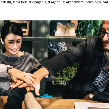
b itu, terus belajar dengan giat agar nilai akademismu terus baik, ya!