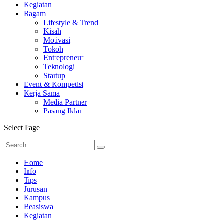
Kegiatan
Ragam
Lifestyle & Trend
Kisah
Motivasi
Tokoh
Entrepreneur
Teknologi
Startup
Event & Kompetisi
Kerja Sama
Media Partner
Pasang Iklan
Select Page
Home
Info
Tips
Jurusan
Kampus
Beasiswa
Kegiatan