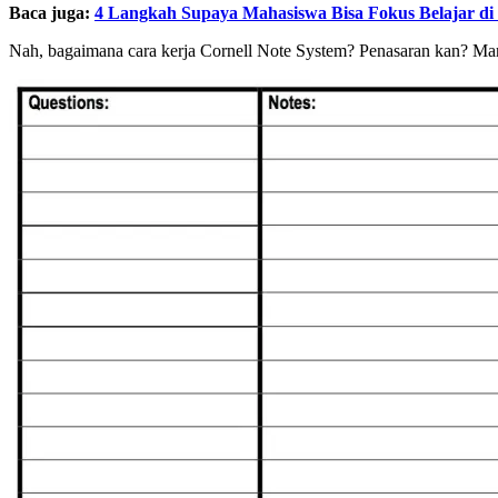
Baca juga:
4 Langkah Supaya Mahasiswa Bisa Fokus Belajar di
Nah, bagaimana cara kerja Cornell Note System? Penasaran kan? Mari