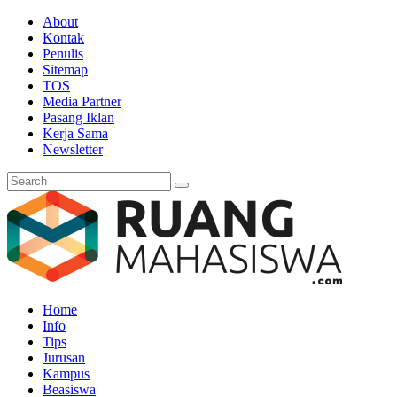
About
Kontak
Penulis
Sitemap
TOS
Media Partner
Pasang Iklan
Kerja Sama
Newsletter
Home
Info
Tips
Jurusan
Kampus
Beasiswa