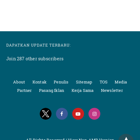
DAPATKAN UPDATE TERBARU:
Join 287 other subscribers
About
Kontak
Penulis
Sitemap
TOS
Media
Partner
Pasang Iklan
Kerja Sama
Newsletter
All Rights Reserved |
View Non-AMP Version