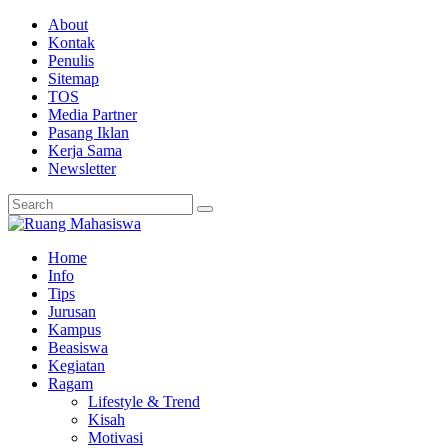
About
Kontak
Penulis
Sitemap
TOS
Media Partner
Pasang Iklan
Kerja Sama
Newsletter
Home
Info
Tips
Jurusan
Kampus
Beasiswa
Kegiatan
Ragam
Lifestyle & Trend
Kisah
Motivasi