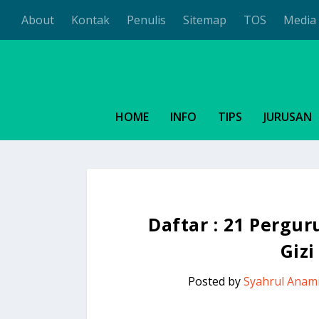
About
Kontak
Penulis
Sitemap
TOS
Media 
HOME
INFO
TIPS
JURUSAN
Daftar : 21 Pergu
Gizi
Posted by
Syahrul Anam