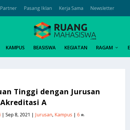
Partner
Pasang Iklan
Kerja Sama
Newsletter
KAMPUS
BEASISWA
KEGIATAN
RAGAM
ruan Tinggi dengan Jurusan
 Akreditasi A
i
|
Sep 8, 2021
|
Jurusan
,
Kampus
|
6