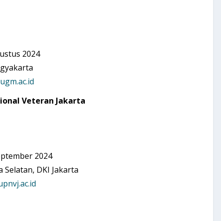
ustus 2024
yakarta
ugm.ac.id
onal Veteran Jakarta
eptember 2024
latan, DKI Jakarta
pnvj.ac.id