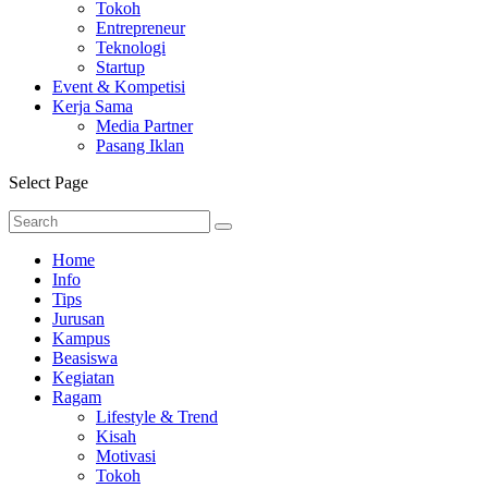
Tokoh
Entrepreneur
Teknologi
Startup
Event & Kompetisi
Kerja Sama
Media Partner
Pasang Iklan
Select Page
Home
Info
Tips
Jurusan
Kampus
Beasiswa
Kegiatan
Ragam
Lifestyle & Trend
Kisah
Motivasi
Tokoh