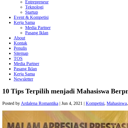
Entrepreneur
Teknologi
Startup
Event & Kompetisi
Kerja Sama
Media Partner
Pasang Iklan
About
Kontak
Penulis
Sitemap
TOS
Media Partner
Pasang Iklan
Kerja Sama
Newsletter
10 Tips Terpilih menjadi Mahasiswa Berpr
Posted by
Ardalena Romantika
|
Jun 4, 2021
|
Kompetisi
,
Mahasiswa