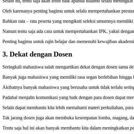
Selain itu, tentu saja akan lebih baik apabila nilaimu selalu meningkat
Oleh karenanya penting bagimu untuk selalu mempertahankan presta
Bahkan rata – rata peserta yang mengikuti seleksi umumnya memiliki 
Namun tentu saja ada cara untuk mempertahankan IPK, yakni dengan
Penting bagimu untuk rajin belajar dan memenuhi kewajiban akademik,
3.
Dekat dengan Dosen
Seringkali mahasiswa salah mengartikan dekat dengan dosen sama d
Banyak juga mahasiswa yang memiliki rasa segan berlebihan hingga 
Akibatnya banyak mahasiswa yang berusaha untuk tidak terlalu seri
Padahal menjalin komunikasi yang baik dengan para dosen dapat m
Selain dapat membantu kita lebih memahami materi perkuliahan, para
Tak jarang dosen juga akan membuka kesempatan lomba, magang, dan p
Tentu saja hal ini akan banyak membantu kita dalam meningkatkan
p