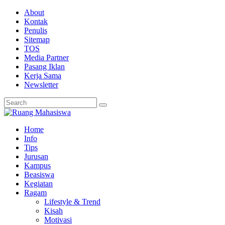
About
Kontak
Penulis
Sitemap
TOS
Media Partner
Pasang Iklan
Kerja Sama
Newsletter
Home
Info
Tips
Jurusan
Kampus
Beasiswa
Kegiatan
Ragam
Lifestyle & Trend
Kisah
Motivasi