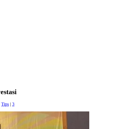
estasi
,
Tips
|
3