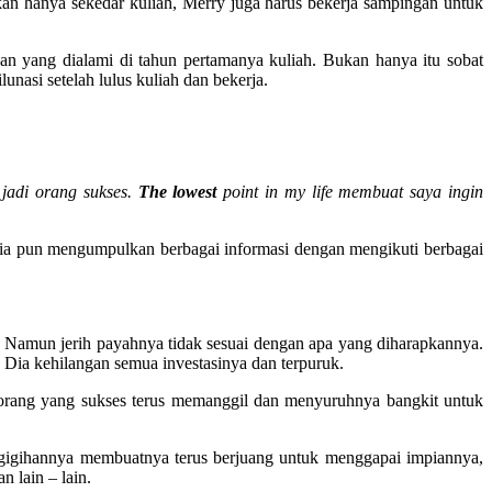
n hanya sekedar kuliah, Merry juga harus bekerja sampingan untuk
an yang dialami di tahun pertamanya kuliah. Bukan hanya itu sobat
nasi setelah lulus kuliah dan bekerja.
 jadi orang sukses.
The lowest
point in my life membuat saya ingin
, ia pun mengumpulkan berbagai informasi dengan mengikuti berbagai
. Namun jerih payahnya tidak sesuai dengan apa yang diharapkannya.
Dia kehilangan semua investasinya dan terpuruk.
orang yang sukses terus memanggil dan menyuruhnya bangkit untuk
egigihannya membuatnya terus berjuang untuk menggapai impiannya,
 lain – lain.