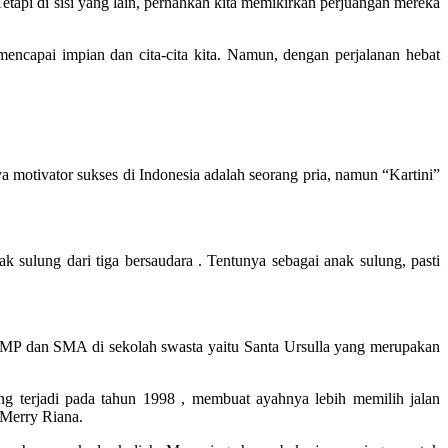
etapi di sisi yang lain, pernahkah kita memikirkan perjuangan mereka
ncapai impian dan cita-cita kita. Namun, dengan perjalanan hebat
nya motivator sukses di Indonesia adalah seorang pria, namun “Kartini”
 sulung dari tiga bersaudara . Tentunya sebagai anak sulung, pasti
MP dan SMA di sekolah swasta yaitu Santa Ursulla yang merupakan
ng terjadi pada tahun 1998 , membuat ayahnya lebih memilih jalan
 Merry Riana.