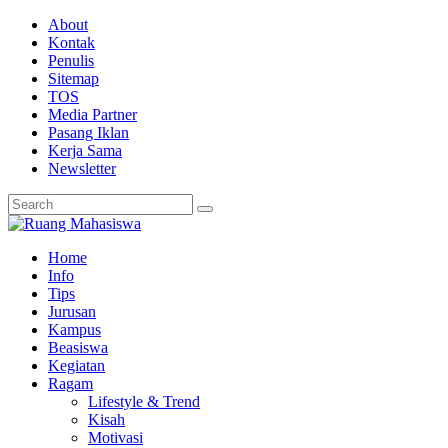
About
Kontak
Penulis
Sitemap
TOS
Media Partner
Pasang Iklan
Kerja Sama
Newsletter
Home
Info
Tips
Jurusan
Kampus
Beasiswa
Kegiatan
Ragam
Lifestyle & Trend
Kisah
Motivasi