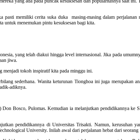
 mereka yang ada pada puncak kesuksesan dan popularitasnya saat ini. T
pasti memiliki cerita suka duka masing-masing dalam perjalanan me
ta untuk menemukan pintu kesuksesan bagi kita.
ndonesia, yang telah diakui hingga level internasional. Jika pada umum
aan jiwa.
njadi tokoh inspiratif kita pada minggu ini.
bilang sederhana. Wanita keturunan Tionghoa ini juga merupakan anak
adik-adiknya.
 Don Bosco, Pulomas. Kemudian ia melanjutkan pendidikannya ke S
utkan pendidikannya di Universitas Trisakti. Namun, kerusuhan ya
ological University. Inilah awal dari perjalanan hebat dari seorang