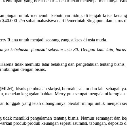
 Kehidupan yang berat benar – benar telah menempa mentalnya. Buka
sampingan untuk memenuhi kebutuhan hidup, di tengah krisis keuang
ar $40.000
lho
sobat mahasiswa dari Pemerintah Singapura dan harus dilu
rry Riana untuk menjadi seorang yang sukses di usia muda.
unya kebebasan finansial sebelum usia 30. Dengan kata lain, harus
 Karena tidak memiliki latar belakang dan pengetahuan tentang bisnis
erhubungan dengan bisnis.
g (MLM), bisnis pembuatan skripsi, bermain saham dan lain sebagainya
n, menelan kegagalan bahkan Merry pun sempat mengalami kerugian . 
dan tonggak yang telah dibangunnya. Seolah mimpi untuk menjadi se
ng tidak memiliki pengalaman tentang bisnis. Namun semangat dan k
rkan produk-produk keuangan seperti asuransi, tabungan, deposito dan