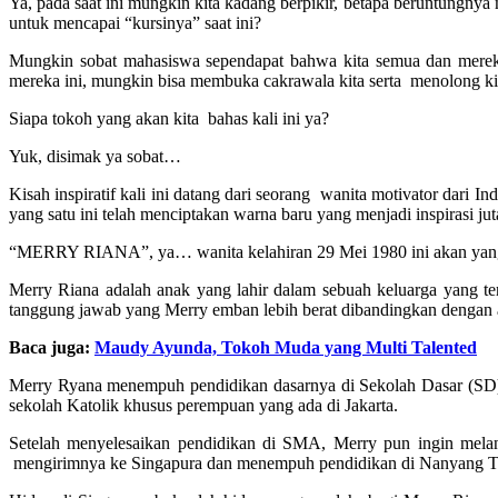
Ya, pada saat ini mungkin kita kadang berpikir, betapa beruntungnya
untuk mencapai “kursinya” saat ini?
Mungkin sobat mahasiswa sependapat bahwa kita semua dan mereka 
mereka ini, mungkin bisa membuka cakrawala kita serta menolong ki
Siapa tokoh yang akan kita bahas kali ini ya?
Yuk, disimak ya sobat…
Kisah inspiratif kali ini datang dari seorang wanita motivator dari I
yang satu ini telah menciptakan warna baru yang menjadi inspirasi jut
“MERRY RIANA”, ya… wanita kelahiran 29 Mei 1980 ini akan yang me
Merry Riana adalah anak yang lahir dalam sebuah keluarga yang ter
tanggung jawab yang Merry emban lebih berat dibandingkan dengan 
Baca juga:
Maudy Ayunda, Tokoh Muda yang Multi Talented
Merry Ryana menempuh pendidikan dasarnya di Sekolah Dasar (SD)
sekolah Katolik khusus perempuan yang ada di Jakarta.
Setelah menyelesaikan pendidikan di SMA, Merry pun ingin melanj
mengirimnya ke Singapura dan menempuh pendidikan di Nanyang Techn