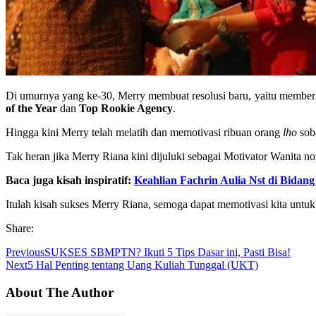
Di umurnya yang ke-30, Merry membuat resolusi baru, yaitu memberi
of the Year
dan
Top Rookie Agency
.
Hingga kini Merry telah melatih dan memotivasi ribuan orang
lho
soba
Tak heran jika Merry Riana kini dijuluki sebagai Motivator Wanita no
Baca juga kisah inspiratif:
Keahlian Fachrin Aulia Nst di Bida
Itulah kisah sukses Merry Riana, semoga dapat memotivasi kita untuk 
Share:
Previous
SUKSES SBMPTN? Ikuti 5 Tips Dasar ini, Pasti Bisa!
Next
5 Hal Penting tentang Uang Kuliah Tunggal (UKT)
About The Author