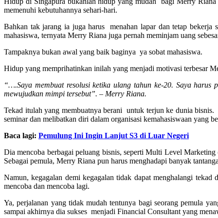
Hidup di Singapura bukanlah hidup yang mudah bagi Merry Riana .
memenuhi kebutuhannya sehari-hari.
Bahkan tak jarang ia juga harus menahan lapar dan tetap bekerja 
mahasiswa, ternyata Merry Riana juga pernah meminjam uang sebes
Tampaknya bukan awal yang baik baginya ya sobat mahasiswa.
Hidup yang memprihatinkan inilah yang menjadi motivasi terbesar Me
“….Saya membuat resolusi ketika ulang tahun ke-20. Saya harus p
mewujudkan mimpi tersebut”. – Merry Riana.
Tekad itulah yang membuatnya berani untuk terjun ke dunia bisnis.
seminar dan melibatkan diri dalam organisasi kemahasiswaan yang b
Baca lagi:
Pemulung Ini Ingin Lanjut S3 di Luar Negeri
Dia mencoba berbagai peluang bisnis, seperti Multi Level Marketin
Sebagai pemula, Merry Riana pun harus menghadapi banyak tantanga
Namun, kegagalan demi kegagalan tidak dapat menghalangi tekad 
mencoba dan mencoba lagi.
Ya, perjalanan yang tidak mudah tentunya bagi seorang pemula ya
sampai akhirnya dia sukses menjadi Financial Consultant yang menawa