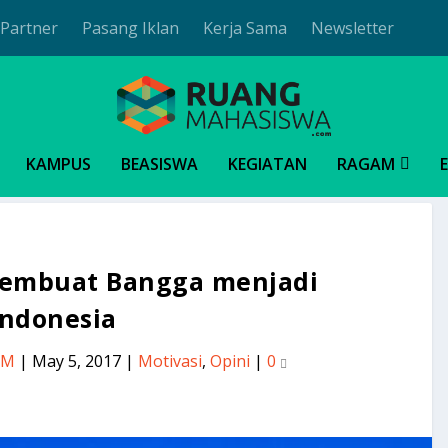
Partner
Pasang Iklan
Kerja Sama
Newsletter
KAMPUS
BEASISWA
KEGIATAN
RAGAM
 Membuat Bangga menjadi
Indonesia
RM
|
May 5, 2017
|
Motivasi
,
Opini
|
0