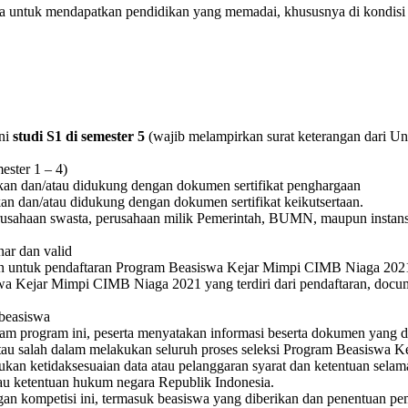
gsa untuk mendapatkan pendidikan yang memadai, khususnya di kond
ni
studi S1 di semester 5
(wajib melampirkan surat keterangan dari Uni
ester 1 – 4)
kan dan/atau didukung dengan dokumen sertifikat penghargaan
an dan/atau didukung dengan dokumen sertifikat keikutsertaan.
rusahaan swasta, perusahaan milik Pemerintah, BUMN, maupun instansi
nar dan valid
n untuk pendaftaran Program Beasiswa Kejar Mimpi CIMB Niaga 2021
wa Kejar Mimpi CIMB Niaga 2021 yang terdiri dari pendaftaran, docume
 beasiswa
alam program ini, peserta menyatakan informasi beserta dokumen yang
nar atau salah dalam melakukan seluruh proses seleksi Program Beasisw
kan ketidaksesuaian data atau pelanggaran syarat dan ketentuan selama
au ketentuan hukum negara Republik Indonesia.
 kompetisi ini, termasuk beasiswa yang diberikan dan penentuan pemen