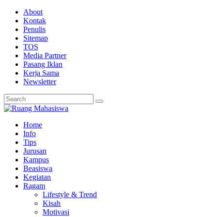
About
Kontak
Penulis
Sitemap
TOS
Media Partner
Pasang Iklan
Kerja Sama
Newsletter
Home
Info
Tips
Jurusan
Kampus
Beasiswa
Kegiatan
Ragam
Lifestyle & Trend
Kisah
Motivasi