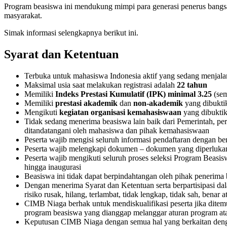
Program beasiswa ini mendukung mimpi para generasi penerus ban
masyarakat.
Simak informasi selengkapnya berikut ini.
Syarat dan Ketentuan
Terbuka untuk mahasiswa Indonesia aktif yang sedang menjala
Maksimal usia saat melakukan registrasi adalah
22 tahun
Memiliki
Indeks Prestasi Kumulatif (IPK) minimal 3.25
(sem
Memiliki
prestasi akademik
dan
non-akademik
yang dibukti
Mengikuti
kegiatan organisasi kemahasiswaan
yang dibuktik
Tidak sedang menerima beasiswa lain baik dari Pemerintah, pe
ditandatangani oleh mahasiswa dan pihak kemahasiswaan
Peserta wajib mengisi seluruh informasi pendaftaran dengan be
Peserta wajib melengkapi dokumen – dokumen yang diperluka
Peserta wajib mengikuti seluruh proses seleksi Program Beasis
hingga inaugurasi
Beasiswa ini tidak dapat berpindahtangan oleh pihak penerima
Dengan menerima Syarat dan Ketentuan serta berpartisipasi d
risiko rusak, hilang, terlambat, tidak lengkap, tidak sah, be
CIMB Niaga berhak untuk mendiskualifikasi peserta jika ditemu
program beasiswa yang dianggap melanggar aturan program at
Keputusan CIMB Niaga dengan semua hal yang berkaitan dengan