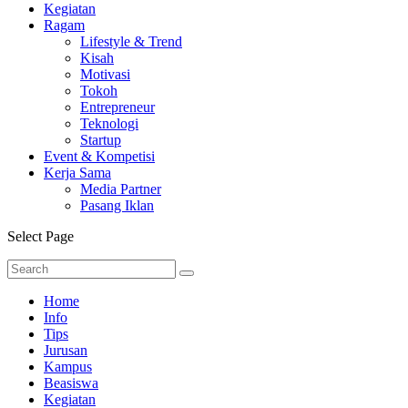
Kegiatan
Ragam
Lifestyle & Trend
Kisah
Motivasi
Tokoh
Entrepreneur
Teknologi
Startup
Event & Kompetisi
Kerja Sama
Media Partner
Pasang Iklan
Select Page
Home
Info
Tips
Jurusan
Kampus
Beasiswa
Kegiatan