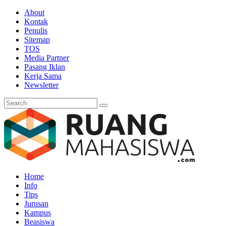
About
Kontak
Penulis
Sitemap
TOS
Media Partner
Pasang Iklan
Kerja Sama
Newsletter
Home
Info
Tips
Jurusan
Kampus
Beasiswa