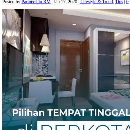
Posted by
Partnership RM
|
Jan 17, 2020
|
Lifestyle & Trend
,
Tips
|
0