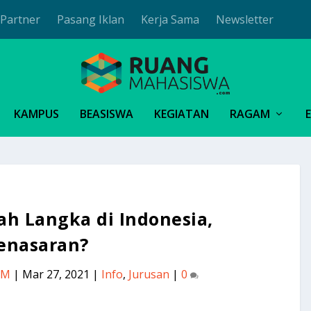
Partner
Pasang Iklan
Kerja Sama
Newsletter
KAMPUS
BEASISWA
KEGIATAN
RAGAM
ah Langka di Indonesia,
enasaran?
RM
|
Mar 27, 2021
|
Info
,
Jurusan
|
0