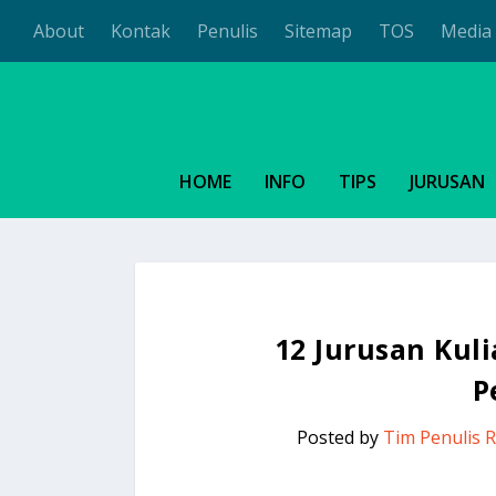
About
Kontak
Penulis
Sitemap
TOS
Media 
HOME
INFO
TIPS
JURUSAN
12 Jurusan Kuli
P
Posted by
Tim Penulis 