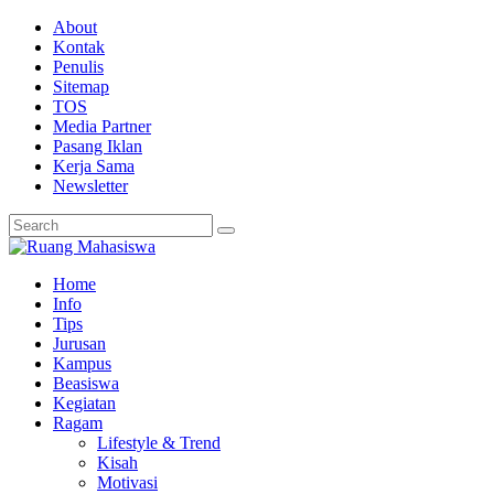
About
Kontak
Penulis
Sitemap
TOS
Media Partner
Pasang Iklan
Kerja Sama
Newsletter
Home
Info
Tips
Jurusan
Kampus
Beasiswa
Kegiatan
Ragam
Lifestyle & Trend
Kisah
Motivasi