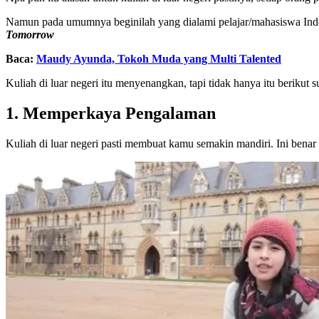
Namun pada umumnya beginilah yang dialami pelajar/mahasiswa Indones
Tomorrow
Baca:
Maudy Ayunda, Tokoh Muda yang Multi Talented
Kuliah di luar negeri itu menyenangkan, tapi tidak hanya itu berikut su
1. Memperkaya Pengalaman
Kuliah di luar negeri pasti membuat kamu semakin mandiri. Ini benar t