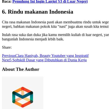
Baca:
Pemulung Ini Ingin Lanjut S3 di Luar Negeri
6. Rindu makanan Indonesia
Cita rasa makanan Indonesia pasti akan membuatmu rindu untuk seger
negeri, bahkan makanan pokok kita “nasi” juga akan susah kita temui 
Itulah rasa suka dan duka jika kamu memilih kuliah di luar negeri, ya
bangunlah Indonesia menjadi lebih baik.
Share:
Previous
Clara Haniyah, Beauty Youtuber yang Inspiratif
Next
5 Softskill Dasar yang Dibutuhkan di Dunia Kerja
About The Author