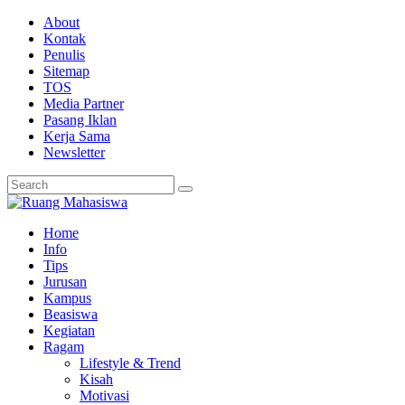
About
Kontak
Penulis
Sitemap
TOS
Media Partner
Pasang Iklan
Kerja Sama
Newsletter
Home
Info
Tips
Jurusan
Kampus
Beasiswa
Kegiatan
Ragam
Lifestyle & Trend
Kisah
Motivasi