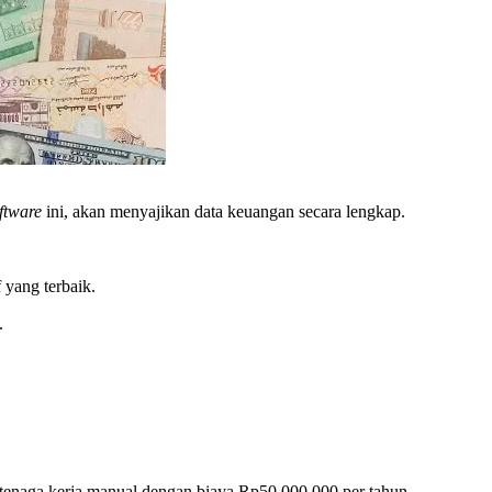
ftware
ini, akan menyajikan data keuangan secara lengkap.
 yang terbaik.
.
enaga kerja manual dengan biaya Rp50.000.000 per tahun.