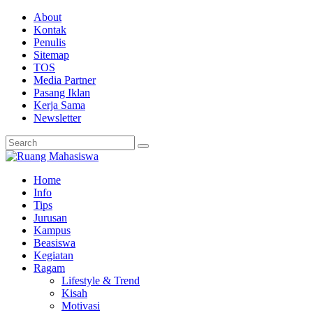
About
Kontak
Penulis
Sitemap
TOS
Media Partner
Pasang Iklan
Kerja Sama
Newsletter
Home
Info
Tips
Jurusan
Kampus
Beasiswa
Kegiatan
Ragam
Lifestyle & Trend
Kisah
Motivasi