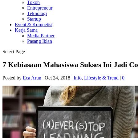
Tokoh
Entrepreneur
Teknologi
Startup
Event & Kompetisi
Kerja Sama
Media Partner
Pasang Iklan
Select Page
7 Kebiasaan Mahasiswa Sukses Ini Jadi 
Posted by
Eca Arun
|
Oct 24, 2018
|
Info
,
Lifestyle & Trend
|
0