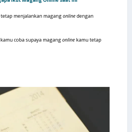
apa Ikut Magang Online saat Ini
sa tetap menjalankan magang
online
dengan
isa kamu coba supaya magang
online
kamu tetap