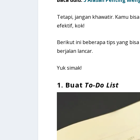
Baca dulu:
5 Alasan Penting Meng
Tetapi, jangan khawatir. Kamu bi
efektif, kok!
Berikut ini beberapa tips yang b
berjalan lancar.
Yuk simak!
1.
Buat
To-Do
List