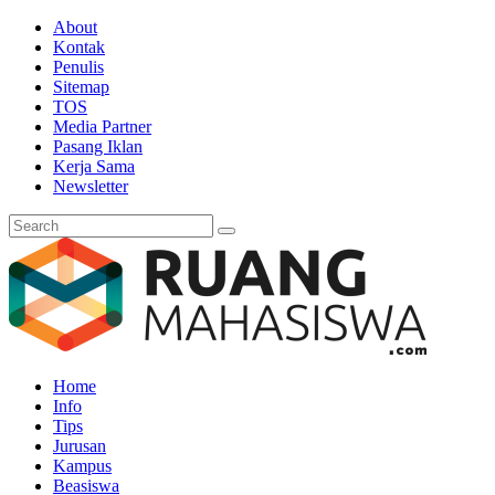
About
Kontak
Penulis
Sitemap
TOS
Media Partner
Pasang Iklan
Kerja Sama
Newsletter
Home
Info
Tips
Jurusan
Kampus
Beasiswa