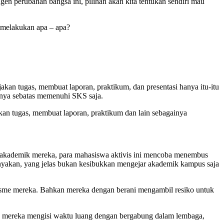
en perubahan bangsa ini, pilihan akan kita tentukan sendiri mau
 melakukan apa – apa?
akan tugas, membuat laporan, praktikum, dan presentasi hanya itu-itu
hanya sebatas memenuhi SKS saja.
kan tugas, membuat laporan, praktikum dan lain sebagainya
an akademik mereka, para mahasiswa aktivis ini mencoba menembus
nyakan, yang jelas bukan kesibukkan mengejar akademik kampus saja
lisme mereka. Bahkan mereka dengan berani mengambil resiko untuk
lah mereka mengisi waktu luang dengan bergabung dalam lembaga,