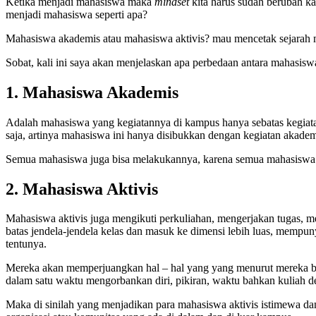
Ketika menjadi mahasiswa maka
mindset
kita harus sudah berubah ka
menjadi mahasiswa seperti apa?
Mahasiswa akademis atau mahasiswa aktivis? mau mencetak sejarah m
Sobat, kali ini saya akan menjelaskan apa perbedaan antara mahasis
1. Mahasiswa Akademis
Adalah mahasiswa yang kegiatannya di kampus hanya sebatas kegiatan 
saja, artinya mahasiswa ini hanya disibukkan dengan kegiatan akadem
Semua mahasiswa juga bisa melakukannya, karena semua mahasiswa di 
2. Mahasiswa Aktivis
Mahasiswa aktivis juga mengikuti perkuliahan, mengerjakan tugas, m
batas jendela-jendela kelas dan masuk ke dimensi lebih luas, mem
tentunya.
Mereka akan memperjuangkan hal – hal yang yang menurut mereka ben
dalam satu waktu mengorbankan diri, pikiran, waktu bahkan kuliah 
Maka di sinilah yang menjadikan para mahasiswa aktivis istimewa da