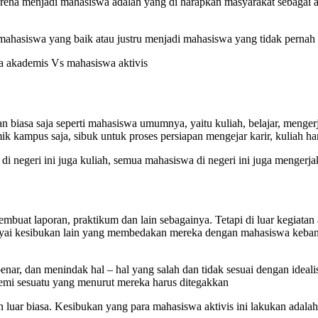
rena menjadi mahasiswa adalah yang di harapkan masyarakat sebagai ag
ahasiswa yang baik atau justru menjadi mahasiswa yang tidak pernah
wa akademis Vs mahasiswa aktivis
biasa saja seperti mahasiswa umumnya, yaitu kuliah, belajar, mengerj
ik kampus saja, sibuk untuk proses persiapan mengejar karir, kuliah 
negeri ini juga kuliah, semua mahasiswa di negeri ini juga mengerja
embuat laporan, praktikum dan lain sebagainya. Tetapi di luar kegiat
punyai kesibukan lain yang membedakan mereka dengan mahasiswa keba
ar, dan menindak hal – hal yang salah dan tidak sesuai dengan idea
demi sesuatu yang menurut mereka harus ditegakkan
n luar biasa. Kesibukan yang para mahasiswa aktivis ini lakukan ada