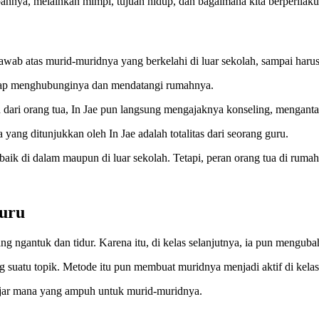
pannya, melainkan mimpi, tujuan hidup, dan bagaimana kita berperilaku
wab atas murid-muridnya yang berkelahi di luar sekolah, sampai harus
tetap menghubunginya dan mendatangi rumahnya.
n dari orang tua, In Jae pun langsung mengajaknya konseling, mengan
yang ditunjukkan oleh In Jae adalah totalitas dari seorang guru.
aik di dalam maupun di luar sekolah. Tetapi, peran orang tua di ruma
Guru
yang ngantuk dan tidur. Karena itu, di kelas selanjutnya, ia pun meng
g suatu topik. Metode itu pun membuat muridnya menjadi aktif di kelas
ajar mana yang ampuh untuk murid-muridnya.