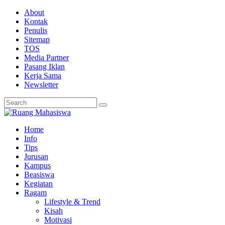
About
Kontak
Penulis
Sitemap
TOS
Media Partner
Pasang Iklan
Kerja Sama
Newsletter
Home
Info
Tips
Jurusan
Kampus
Beasiswa
Kegiatan
Ragam
Lifestyle & Trend
Kisah
Motivasi