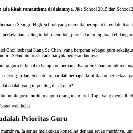
ak ada kisah romantisme di dalamnya
. Jika School 2015 dan School 
bernama Seungri High School yang memiliki peringkat terendah di a
u perkelahian, saling tuduh-menuduh, protes dari orang tua, kehilangan 
aniel Choi (sebagai Kang Se Chan) yang berperan sebagai guru sekali
rid. Selain itu, masih ada banyak pemeran lainnya.
eorang guru terkenal di Gangnam bernama Kang Se Chan, untuk meningk
a Jeong In Jae. Setelah itu, barulah berbagai konflik dan perbedaan 
lai adalah yang terpenting di sekolah?
k itu untuk guru, murid, maupun orang tua murid. Tapi, yang menjadi fo
bagai wali kelas.
adalah Prioritas Guru
muridnya. Ia sering melakukan konseling dengan setiap muridnya, untu