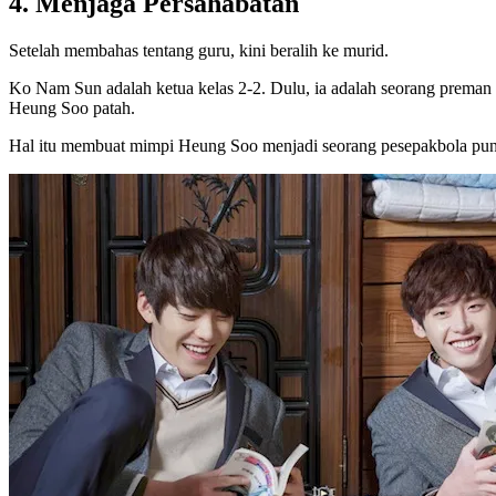
4. Menjaga Persahabatan
Setelah membahas tentang guru, kini beralih ke murid.
Ko Nam Sun adalah ketua kelas 2-2. Dulu, ia adalah seorang preman 
Heung Soo patah.
Hal itu membuat mimpi Heung Soo menjadi seorang pesepakbola pun 