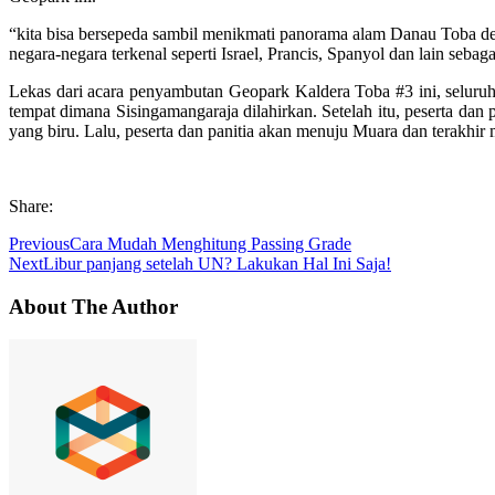
“kita bisa bersepeda sambil menikmati panorama alam Danau Toba deng
negara-negara terkenal seperti Israel, Prancis, Spanyol dan lain sebaga
Lekas dari acara penyambutan Geopark Kaldera Toba #3 ini, selur
tempat dimana Sisingamangaraja dilahirkan. Setelah itu, peserta
yang biru. Lalu, peserta dan panitia akan menuju Muara dan terakhir
Share:
Previous
Cara Mudah Menghitung Passing Grade
Next
Libur panjang setelah UN? Lakukan Hal Ini Saja!
About The Author