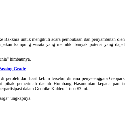
ak ke Bakkara untuk mengikuti acara pembukaan dan penyambutan oleh
akan kampung wisata yang memiliki banyak potensi yang dapat
dunia” himbaunya.
assing Grade
i peroleh dari hasil kebun tersebut dimana penyelenggara Geopark
ri pihak pemerintah daerah Humbang Hasundutan kepada panitia
rpartisipasi dalam Geobike Kaldera Toba #3 ini.
harga” ungkapnya.