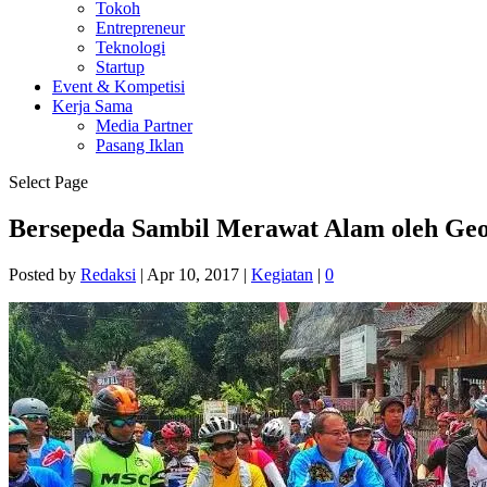
Tokoh
Entrepreneur
Teknologi
Startup
Event & Kompetisi
Kerja Sama
Media Partner
Pasang Iklan
Select Page
Bersepeda Sambil Merawat Alam oleh Geo
Posted by
Redaksi
|
Apr 10, 2017
|
Kegiatan
|
0