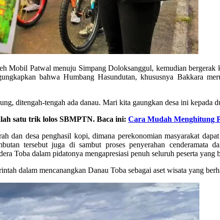
etat oleh Mobil Patwal menuju Simpang Doloksanggul, kemudian berger
ungkapkan bahwa Humbang Hasundutan, khususnya Bakkara merup
nung, ditengah-tengah ada danau. Mari kita gaungkan desa ini kepada 
lah satu trik lolos SBMPTN. Baca ini:
Cara Mudah Menghitung P
ah dan desa penghasil kopi, dimana perekonomian masyarakat dapat d
butan tersebut juga di sambut proses penyerahan cenderamata da
ra Toba dalam pidatonya mengapresiasi penuh seluruh peserta yang be
erintah dalam mencanangkan Danau Toba sebagai aset wisata yang ber