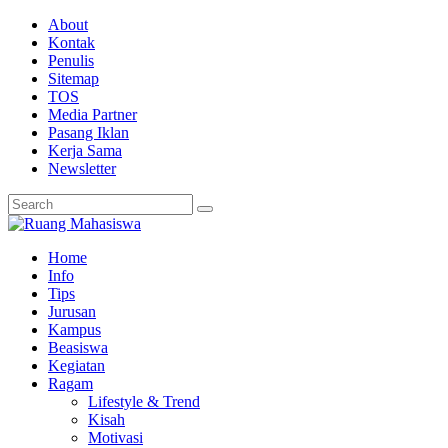
About
Kontak
Penulis
Sitemap
TOS
Media Partner
Pasang Iklan
Kerja Sama
Newsletter
Home
Info
Tips
Jurusan
Kampus
Beasiswa
Kegiatan
Ragam
Lifestyle & Trend
Kisah
Motivasi