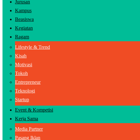
Jurusan
Kampus
Beasiswa
Kegiatan
Ragam
Lifestyle & Trend
Kisah
Motivasi
Tokoh
Entrepreneur
Teknologi
Startup
Event & Kompetisi
Kerja Sama
Media Partner
Pasang Iklan