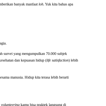
emberikan banyak manfaat
loh
. Yuk kita bahas apa
agia.
uah survei yang mengumpulkan 70.000 subjek
kesehatan dan kepuasan hidup (
life satisfaction
) lebih
esama manusia. Hidup kita terasa lebih berarti
n
volunteering
kamu bisa praktek langsung di