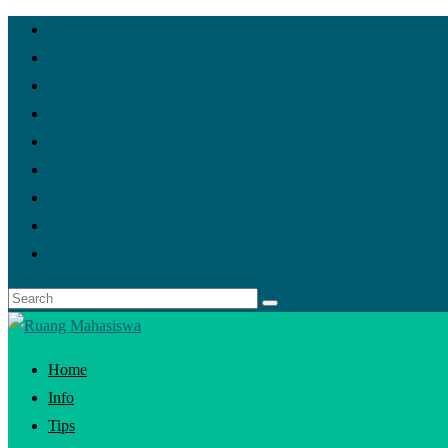
About
Kontak
Penulis
Sitemap
TOS
Media Partner
Pasang Iklan
Kerja Sama
Newsletter
Home
Info
Tips