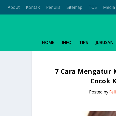
About
Kontak
Penulis
Sitemap
TOS
Media 
HOME
INFO
TIPS
JURUSAN
7 Cara Mengatur
Cocok 
Posted by
Feli