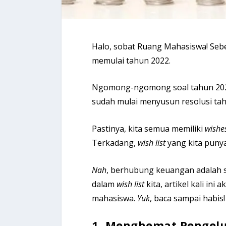
Halo, sobat Ruang Mahasiswa! Sebe
memulai tahun 2022.
Ngomong-ngomong soal tahun 2022
sudah mulai menyusun resolusi ta
Pastinya, kita semua memiliki
wishe
Terkadang,
wish list
yang kita puny
Nah
, berhubung keuangan adalah s
dalam
wish list
kita, artikel kali i
mahasiswa.
Yuk
, baca sampai habis!
1. Menghemat Pengel