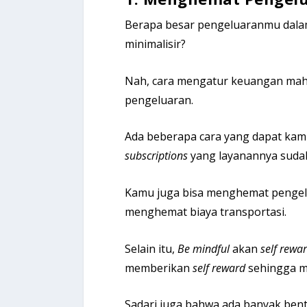
Berapa besar pengeluaranmu dalam
minimalisir?
Nah, cara mengatur keuangan ma
pengeluaran.
Ada beberapa cara yang dapat kam
subscriptions
yang layanannya sudah
Kamu juga bisa menghemat penge
menghemat biaya transportasi.
Selain itu,
Be mindful
akan
self rewa
memberikan
self reward
sehingga m
Sadari juga bahwa ada banyak ben