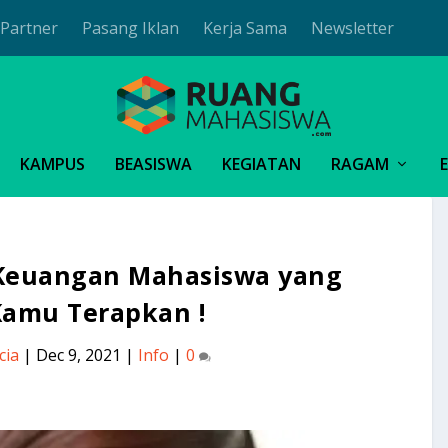
Partner
Pasang Iklan
Kerja Sama
Newsletter
KAMPUS
BEASISWA
KEGIATAN
RAGAM
 Keuangan Mahasiswa yang
Kamu Terapkan !
cia
|
Dec 9, 2021
|
Info
|
0