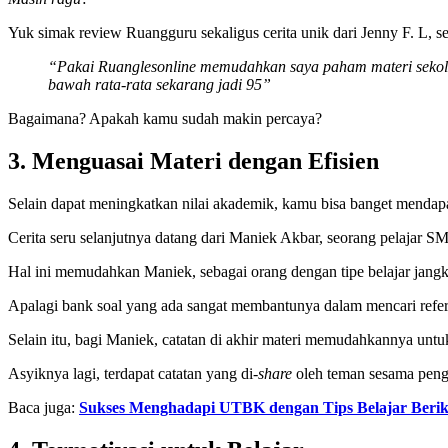
Yuk simak review Ruangguru sekaligus cerita unik dari Jenny F. L, s
“Pakai Ruanglesonline memudahkan saya paham materi sekolah m
bawah rata-rata sekarang jadi 95”
Bagaimana? Apakah kamu sudah makin percaya?
3.
Menguasai Materi dengan Efisien
Selain dapat meningkatkan nilai akademik, kamu bisa banget mendapat
Cerita seru selanjutnya datang dari Maniek Akbar, seorang pelajar 
Hal ini memudahkan Maniek, sebagai orang dengan tipe belajar jang
Apalagi bank soal yang ada sangat membantunya dalam mencari refere
Selain itu, bagi Maniek, catatan di akhir materi memudahkannya unt
Asyiknya lagi, terdapat catatan yang di-
share
oleh teman sesama pengg
Baca juga:
Sukses Menghadapi UTBK dengan Tips Belajar Berik