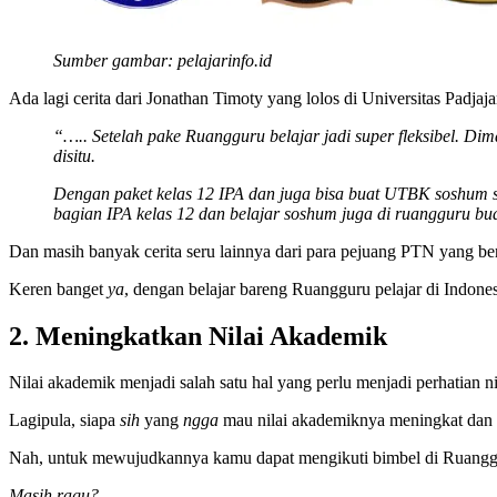
Sumber gambar: pelajarinfo.id
Ada lagi cerita dari Jonathan Timoty yang lolos di Universitas Padj
“….. Setelah pake Ruangguru belajar jadi super fleksibel. D
disitu.
Dengan paket kelas 12 IPA dan juga bisa buat UTBK soshum su
bagian IPA kelas 12 dan belajar soshum juga di ruangguru 
Dan masih banyak cerita seru lainnya dari para pejuang PTN yang ber
Keren banget
ya
, dengan belajar bareng Ruangguru pelajar di Indo
2.
Meningkatkan Nilai Akademik
Nilai akademik menjadi salah satu hal yang perlu menjadi perhatian ni
Lagipula, siapa
sih
yang
ngga
mau nilai akademiknya meningkat dan m
Nah, untuk mewujudkannya kamu dapat mengikuti bimbel di Ruangguru
Masih ragu?