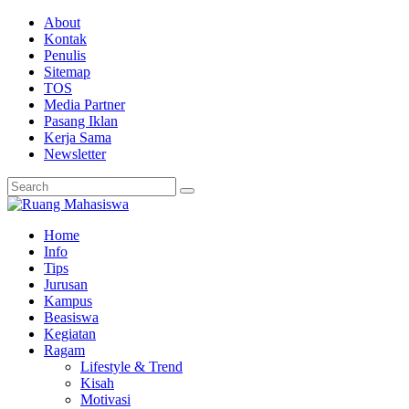
About
Kontak
Penulis
Sitemap
TOS
Media Partner
Pasang Iklan
Kerja Sama
Newsletter
Home
Info
Tips
Jurusan
Kampus
Beasiswa
Kegiatan
Ragam
Lifestyle & Trend
Kisah
Motivasi