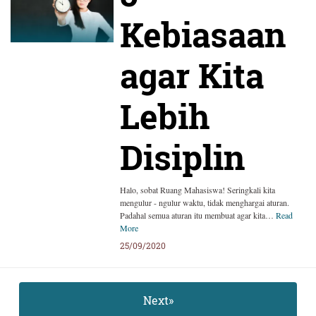
Kebiasaan
agar Kita
Lebih
Disiplin
Halo, sobat Ruang Mahasiswa! Seringkali kita
mengulur - ngulur waktu, tidak menghargai aturan.
Padahal semua aturan itu membuat agar kita…
Read
More
25/09/2020
Next»