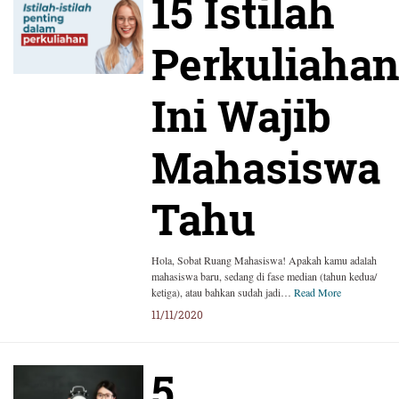
15 Istilah
Perkuliahan
Ini Wajib
Mahasiswa
Tahu
Hola, Sobat Ruang Mahasiswa! Apakah kamu adalah
mahasiswa baru, sedang di fase median (tahun kedua/
ketiga), atau bahkan sudah jadi…
Read More
11/11/2020
5