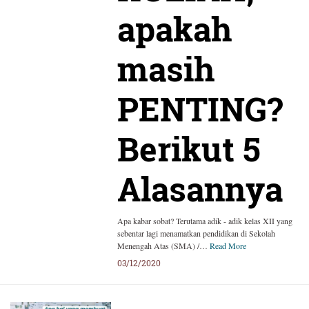
apakah
masih
PENTING?
Berikut 5
Alasannya
Apa kabar sobat? Terutama adik - adik kelas XII yang
sebentar lagi menamatkan pendidikan di Sekolah
Menengah Atas (SMA) /…
Read More
03/12/2020