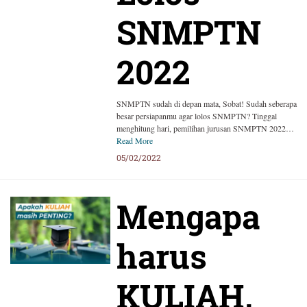
SNMPTN
2022
SNMPTN sudah di depan mata, Sobat! Sudah seberapa
besar persiapanmu agar lolos SNMPTN? Tinggal
menghitung hari, pemilihan jurusan SNMPTN 2022…
Read More
05/02/2022
Mengapa
harus
KULIAH,