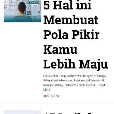
5 Hal ini
Membuat
Pola Pikir
Kamu
Lebih Maju
Hallo, sobat Ruang Mahasiswa, the agent of change!
Sebagai mahasiswa yang kelak menjadi penerus di
masa mendatang, mahasiswa harus mampu…
Read
More
26/11/2020