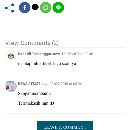
View Comments (2)
Ronaldi Tumanggor
says:
12/05/2017 at 09:48
mantap nih artikel, lucu soalnya
ILYAS AFSOH
says:
12/09/2018 at 08:04
Sangat membantu
Terimakasih min :D
LEAVE A COMMENT