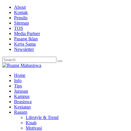
About
Kontak
Penulis
Sitemap
TOS
Media Partner
Pasang Iklan
Kerja Sama
Newsletter
Home
Info
Tips
Jurusan
Kampus
Beasiswa
Kegiatan
Ragam
Lifestyle & Trend
Kisah
Motivasi