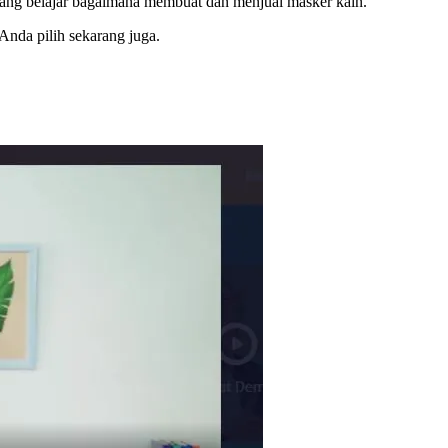
karang belajar bagaimana membuat dan menjual masker kain.
 Anda pilih sekarang juga.