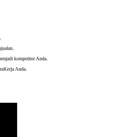
.
njualan.
menjadi kompetitor Anda.
raKerja Anda.