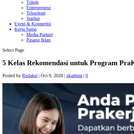
Tokoh
Entrepreneur
Teknologi
Startup
Event & Kompetisi
Kerja Sama
Media Partner
Pasang Iklan
Select Page
5 Kelas Rekomendasi untuk Program PraKe
Posted by
Redaksi
|
Oct 9, 2020
|
akademi
|
0