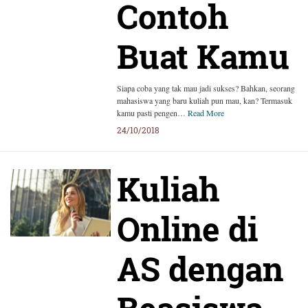
Contoh
Buat Kamu
Siapa coba yang tak mau jadi sukses? Bahkan, seorang
mahasiswa yang baru kuliah pun mau, kan? Termasuk
kamu pasti pengen…
Read More
24/10/2018
Kuliah
Online di
AS dengan