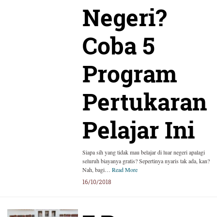
Negeri?
Coba 5
Program
Pertukaran
Pelajar Ini
Siapa sih yang tidak mau belajar di luar negeri apalagi
seluruh biayanya gratis? Sepertinya nyaris tak ada, kan?
Nah, bagi…
Read More
16/10/2018