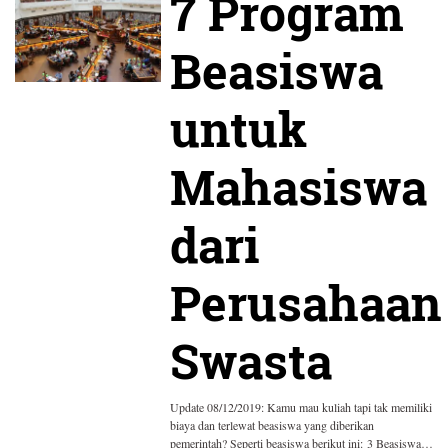
7 Program
Beasiswa
untuk
Mahasiswa
dari
Perusahaan
Swasta
Update 08/12/2019: Kamu mau kuliah tapi tak memiliki
biaya dan terlewat beasiswa yang diberikan
pemerintah? Seperti beasiswa berikut ini: 3 Beasiswa…