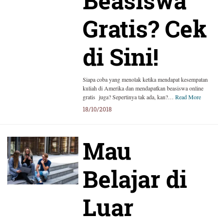
Beasiswa
Gratis? Cek
di Sini!
Siapa coba yang menolak ketika mendapat kesempatan
kuliah di Amerika dan mendapatkan beasiswa online
gratis juga? Sepertinya tak ada, kan?…
Read More
18/10/2018
Mau
Belajar di
Luar