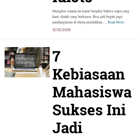
Mungkin selama ini kamu berpikir bahwa siapa yang
kuat, dialah yang berkuasa. Bisa jadi begitu juga
pandanganmu di dunia pendidikan.…
Read More
31/10/2018
7
Kebiasaan
Mahasiswa
Sukses Ini
Jadi