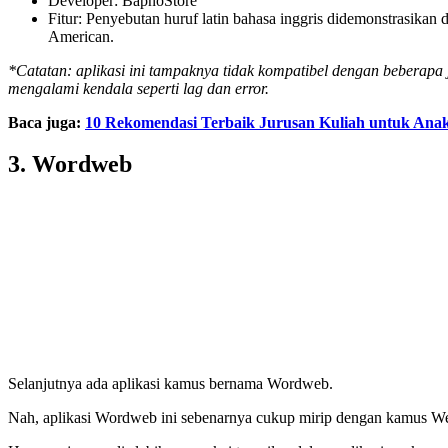
Developer: BapnoStore
Fitur: Penyebutan huruf latin bahasa inggris didemonstrasikan
American.
*Catatan: aplikasi ini tampaknya tidak kompatibel dengan beberapa 
mengalami kendala seperti lag dan error.
Baca juga:
10 Rekomendasi Terbaik Jurusan Kuliah untuk Ana
3. Wordweb
Selanjutnya ada aplikasi kamus bernama Wordweb.
Nah, aplikasi Wordweb ini sebenarnya cukup mirip dengan kamus We