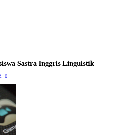
wa Sastra Inggris Linguistik
d
|
0