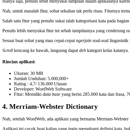
Hanya saja, penulis lebih menyukai tampilan dalam aplikasinya kare
Nah, untuk masalah fitur, sobat sekalian tak perlu risau. Fiturnya term
Salah satu fitur yang penulis sukai ialah kategorisasi kata pada bagian
Penulis lebih menyukai fitur ini sebab tampilannya yang cenderung
Sesuai buat sobat yang mau cepat-cepat
ngerjain
soal-soal lingusisti
Scroll
kencang ke bawah, langsung dapat
deh
kategori kelas katanya.
Rincian aplikasi:
Ukuran: 30 MB
Jumlah Unduhan: 5.000,000+
Rating : 4,7/ 136.000 Ulasan
Developer: WordWeb Software
Fitur: Memiliki
data base
yang berisi 285.000 kata dan frasa, 
4. Merriam-Webster Dictionary
Nah, setelah WordWeb, ada aplikasi yang bernama Merriam-Webster 
Aplikasi ini cocok buat kalian yang ingin memahami definisi kata, bu