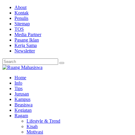
About
Kontak
Penulis
Sitemap
TOS
Media Partner
Pasang Iklan
Kerja Sama
Newsletter
Home
Info
Tips
Jurusan
Kampus
Beasiswa
Kegiatan
Ragam
Lifestyle & Trend
Kisah
Motivasi