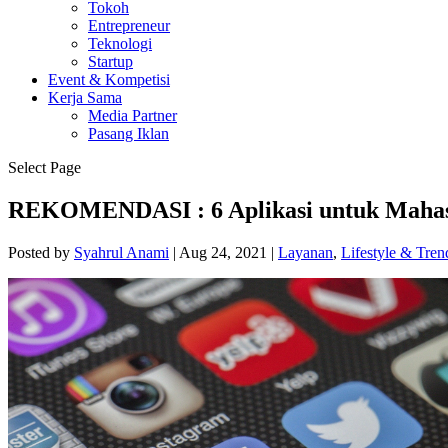
Tokoh
Entrepreneur
Teknologi
Startup
Event & Kompetisi
Kerja Sama
Media Partner
Pasang Iklan
Select Page
REKOMENDASI : 6 Aplikasi untuk Mahasis
Posted by
Syahrul Anami
|
Aug 24, 2021
|
Layanan
,
Lifestyle & Tren