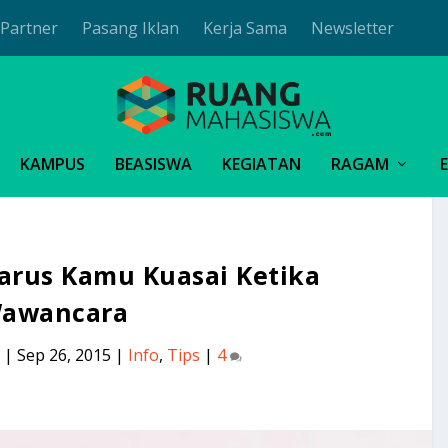
Partner
Pasang Iklan
Kerja Sama
Newsletter
KAMPUS
BEASISWA
KEGIATAN
RAGAM
arus Kamu Kuasai Ketika
awancara
|
Sep 26, 2015
|
Info
,
Tips
|
4